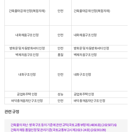
건축물마감재 인정(복합자재)
안전
건축물마감재 인정(복합자재)
내화채움구조 인정
안전
내화채움구조 인정
방화문 및 자동방화셔터 인정
안전
방화문 및 자동방화셔터 인정
벽체차음구조 인정
품질
벽체차음구조 인정
내화구조 인정
안전
내화구조 인정
공업화주택 인정
성능
공업화주택 인정
바닥충격음차단구조 인정
안전
바닥충격음차단구조 인정
관련 규정
건축물의 피난·방화구조 등의 기준에 관련 규칙(국토교통부령 제14836호) (20250716)
건축자재등 품질인정 및 관리기준(국토교통부고시 제2023-24호) (20230109)